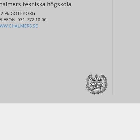
halmers tekniska högskola
12 96 GÖTEBORG
ELEFON: 031-772 10 00
WW.CHALMERS.SE