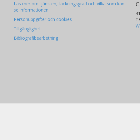
C
Läs mer om tjänsten, täckningsgrad och vilka som kan
se informationen
4
Personuppgifter och cookies
T
W
Tillgänglighet
Bibliografibearbetning