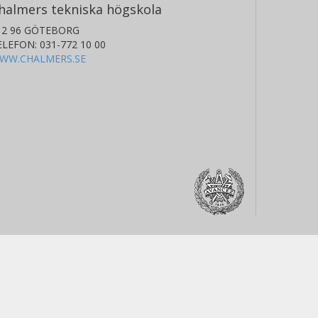
halmers tekniska högskola
12 96 GÖTEBORG
ELEFON: 031-772 10 00
WW.CHALMERS.SE