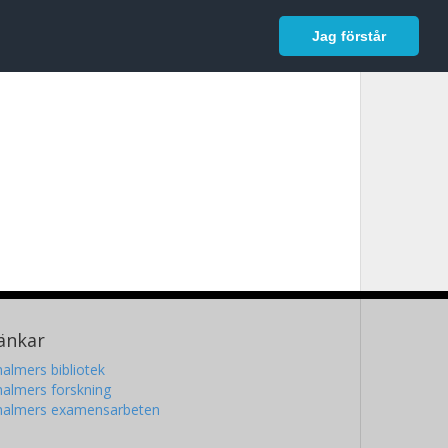
In English
Logga in
Jag förstår
änkar
almers bibliotek
almers forskning
halmers examensarbeten