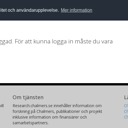
alitet och användarupplevelse.
Mer information
loggad. För att kunna logga in måste du vara
Om tjänsten
L
ill
Research.chalmers.se innehåller information om
Ch
forskning på Chalmers, publikationer och projekt
Ch
inklusive information om finansiärer och
C
samarbetspartners.