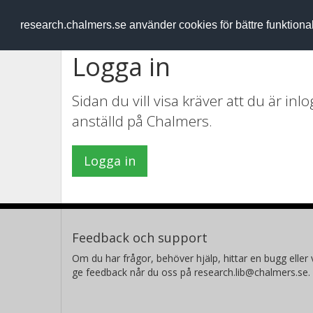
RESEARCH
.chalmers.se
research.chalmers.se använder cookies för bättre funktion
Logga in
Sidan du vill visa kräver att du är in
anställd på Chalmers.
Logga in
Feedback och support
Om du har frågor, behöver hjälp, hittar en bugg eller v
ge feedback når du oss på research.lib@chalmers.se.