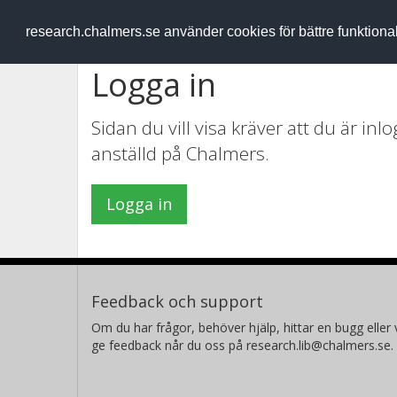
RESEARCH
.chalmers.se
research.chalmers.se använder cookies för bättre funktion
Logga in
Sidan du vill visa kräver att du är in
anställd på Chalmers.
Logga in
Feedback och support
Om du har frågor, behöver hjälp, hittar en bugg eller v
ge feedback når du oss på research.lib@chalmers.se.