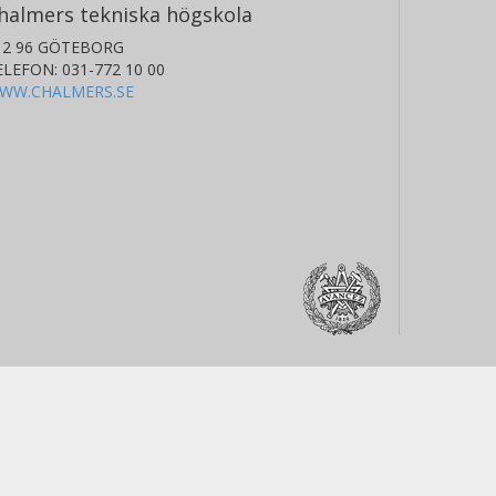
halmers tekniska högskola
12 96 GÖTEBORG
ELEFON: 031-772 10 00
WW.CHALMERS.SE