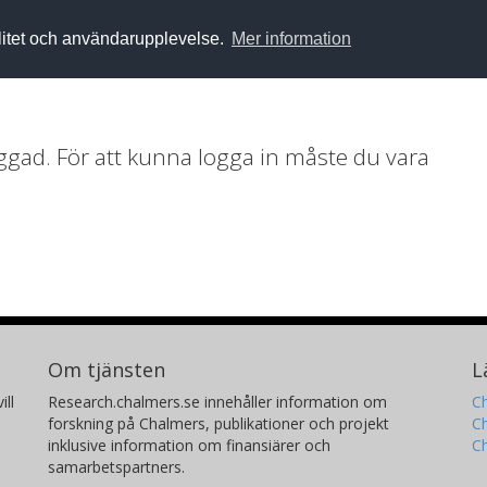
alitet och användarupplevelse.
Mer information
loggad. För att kunna logga in måste du vara
Om tjänsten
L
ill
Research.chalmers.se innehåller information om
Ch
forskning på Chalmers, publikationer och projekt
Ch
inklusive information om finansiärer och
C
samarbetspartners.