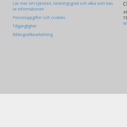
C
Läs mer om tjänsten, täckningsgrad och vilka som kan
se informationen
4
Personuppgifter och cookies
T
W
Tillgänglighet
Bibliografibearbetning