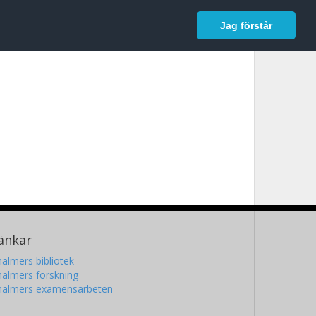
In English
Logga in
Jag förstår
änkar
almers bibliotek
almers forskning
halmers examensarbeten