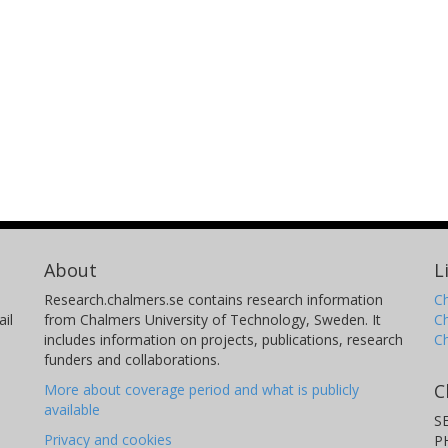
About
L
Research.chalmers.se contains research information
Ch
il
from Chalmers University of Technology, Sweden. It
C
includes information on projects, publications, research
C
funders and collaborations.
C
More about coverage period and what is publicly
available
S
Privacy and cookies
P