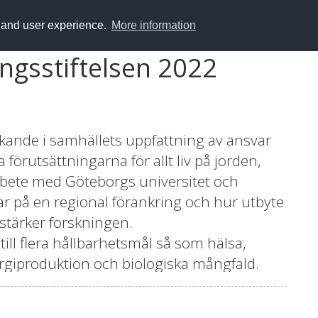
y and user experience.
More information
ngsstiftelsen 2022
nkande i samhällets uppfattning av ansvar
förutsättningarna för allt liv på jorden,
marbete med Göteborgs universitet och
isar på en regional förankring och hur utbyte
stärker forskningen.
 till flera hållbarhetsmål så som hälsa,
rgiproduktion och biologiska mångfald.