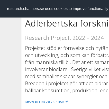
RESEARCH
.chalmers.se
research.chalmers.se uses cookies to improve functionalit
Adlerbertska forskni
Research Project, 2022 – 2024
Projektet stödjer förnyelse och nytä
och utveckling, och som kan förbättra 
från människa till bi. Det är ett sa
involverar biodlare i Sverige vilket v
med samhället skapar synergier och 
Bredden i projektet gör att det bidrar
hållbar konsumtion, produktion, ene
SHOW ENTIRE DESCRIPTION