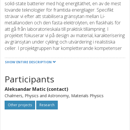
solid-state batterier med hög energitäthet, en av de mest
lovande teknologier för framtida energilager. Specifikt
strävar vi efter att stabilisera gränsytan mellan Li-
metallanoden och den fasta elektrolyten, en flaskhals för
att gå från laboratorieskala till praktisk tillämpning. I
projektet fokuserar vi på design av material, karakterisering
av gränsytan under cykling och utvärdering i realistiska
celler. I projektgruppen har kompletterande kompetenser
på Chalmers, industripartnern Quintus
Technologies, experter på varm isostatisk pressning av
SHOW ENTIRE DESCRIPTION
högpresterande fasta elektrolyter, och vår internationella
samarbetspartner Hanyang University (Korea), experter på
Participants
högkapacitetskatoder. Utbildning av nästa generations
forskare i kommande batteriteknologier är också ett viktigt
Aleksandar Matic (contact)
mål för projektet samt spridning av projektresultat och
Chalmers, Physics and Astronomy, Materials Physics
kunskapsöverföring till intressenter.
Other projects
Research