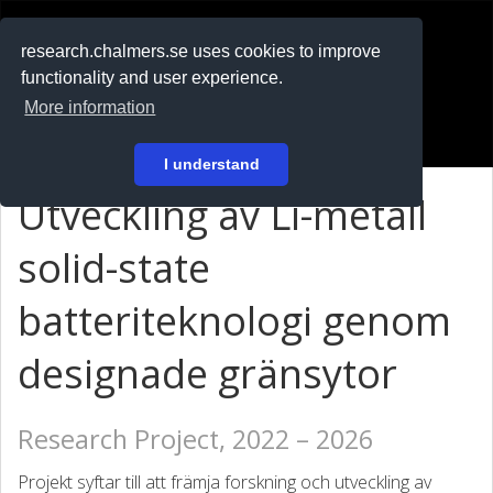
RESEARCH
.chalmers.se
research.chalmers.se uses cookies to improve
functionality and user experience.
På svenska
More information
Login
I understand
Utveckling av Li-metall
solid-state
batteriteknologi genom
designade gränsytor
Research Project, 2022 – 2026
Projekt syftar till att främja forskning och utveckling av