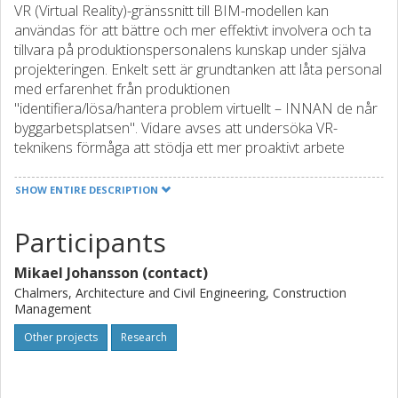
VR (Virtual Reality)-gränssnitt till BIM-modellen kan
användas för att bättre och mer effektivt involvera och ta
tillvara på produktionspersonalens kunskap under själva
projekteringen. Enkelt sett är grundtanken att låta personal
med erfarenhet från produktionen
"identifiera/lösa/hantera problem virtuellt – INNAN de når
byggarbetsplatsen". Vidare avses att undersöka VR-
teknikens förmåga att stödja ett mer proaktivt arbete
under projekteringen genom att hitta bättre lösningar
gällande produktionsteknik och arbetsmiljö och för att
SHOW ENTIRE DESCRIPTION
tidigt skapa en samsyn mellan projektörer och
produktionen om vad som ska byggas och hur det ska
Participants
genomföras.
Mikael Johansson (contact)
Chalmers, Architecture and Civil Engineering, Construction
Management
Other projects
Research