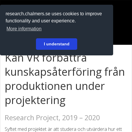
RESEARCH
.chalmers.se
research.chalmers.se uses cookies to improve
functionality and user experience.
På svenska
More information
Login
I understand
Kan VR förbättra
kunskapsåterföring från
produktionen under
projektering
Research Project, 2019 – 2020
Syftet med projektet är att studera och utvärdera hur ett