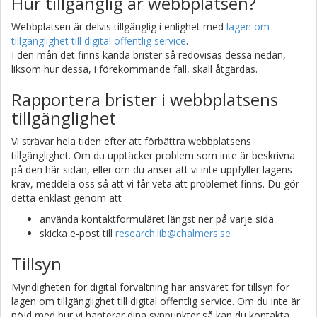
Hur tillgänglig är webbplatsen?
Webbplatsen är delvis tillgänglig i enlighet med
lagen om
tillgänglighet till digital offentlig service
.
I den mån det finns kända brister så redovisas dessa nedan,
liksom hur dessa, i förekommande fall, skall åtgärdas.
Rapportera brister i webbplatsens
tillgänglighet
Vi strävar hela tiden efter att förbättra webbplatsens
tillgänglighet. Om du upptäcker problem som inte är beskrivna
på den här sidan, eller om du anser att vi inte uppfyller lagens
krav, meddela oss så att vi får veta att problemet finns. Du gör
detta enklast genom att
använda kontaktformuläret längst ner på varje sida
skicka e-post till
research.lib@chalmers.se
Tillsyn
Myndigheten för digital förvaltning har ansvaret för tillsyn för
lagen om tillgänglighet till digital offentlig service. Om du inte är
nöjd med hur vi hanterar dina synpunkter så kan du kontakta