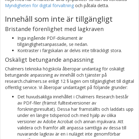
Myndigheten för digital förvaltning
och påtala detta.
Innehåll som inte är tillgängligt
Bristande förenlighet med lagkraven
Inga ingående PDF-dokument är
tillgänglighetsanpassade, se nedan.
Kontraster i färgskalan är delvis inte tillräckligt stora.
Oskäligt betungande anpassning
Chalmers tekniska högskola åberopar undantag för oskäligt
betungande anpassning av innehåll och tjänster på
research.chalmers.se enligt 12 § lagen om tillgänglighet till digital
offentlig service. Vi åberopar undantaget på följande grunder:
Det huvudsakliga innehållet i Chalmers Research består
av PDF-filer (främst fulltextversioner av
forskningsresultat). Dessa har framställts och laddats upp
under en längre tidsperiod och med hjälp av olika
versioner av Adobe Acrobat och annan mjukvara. Att
validera och framför allt anpassa samtliga av dessa till
nuvarande lagkrav är en i nuläget inte genomförbar