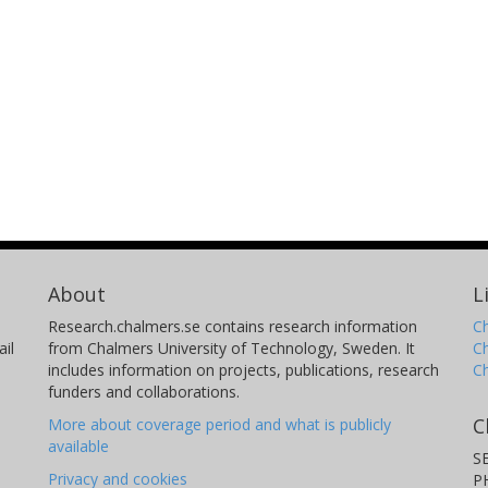
About
L
Research.chalmers.se contains research information
Ch
il
from Chalmers University of Technology, Sweden. It
C
includes information on projects, publications, research
C
funders and collaborations.
C
More about coverage period and what is publicly
available
S
Privacy and cookies
P