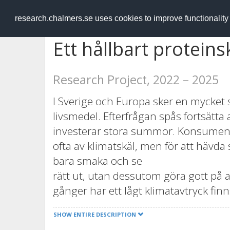
RESEARCH
.chalmers.se
research.chalmers.se uses cookies to improve functionalit
Ett hållbart proteins
Research Project, 2022 – 2025
I Sverige och Europa sker en mycket
livsmedel. Efterfrågan spås fortsätta
investerar stora summor. Konsumenter
ofta av klimatskäl, men för att hävd
bara smaka och se
rätt ut, utan dessutom göra gott på
gånger har ett lågt klimatavtryck fin
produkterna som ersätter kött påverk
SHOW ENTIRE DESCRIPTION
järn och zink hos unga kvinnor, som 