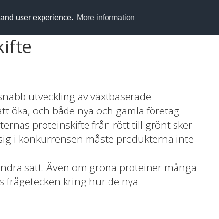
y and user experience.
More information
kifte
 snabb utveckling av växtbaserade
 att öka, och både nya och gamla företag
nas proteinskifte från rött till grönt sker
a sig i konkurrensen måste produkterna inte
 andra sätt. Även om gröna proteiner många
ns frågetecken kring hur de nya
ar hälsan. Det gäller inte minst upptag av
är en stor konsumentgrupp. I detta projekt