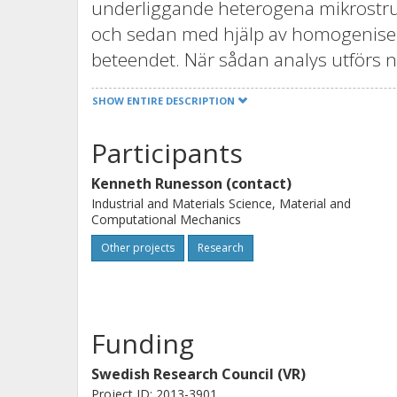
underliggande heterogena mikrostru
och sedan med hjälp av homogeniser
beteendet. När sådan analys utförs 
homogenisering. Förutsatt att vi har
SHOW ENTIRE DESCRIPTION
mikrokonstituenterna och god känned
topologin möjliggör beräkningsbaser
Participants
noggrann modellering där mikrostruk
Kenneth Runesson (contact)
(ii) studier av virtuella material. De
Industrial and Materials Science, Material and
beräkningsbaserad homogenisering för
Computational Mechanics
kopplade på den underliggande skala
Other projects
Research
termomekanik där temperatur och d
varandra, och en annan tänkbar till
som förekommer i piezo-elektriska k
Funding
huvudtillämpningen att vara polykri
ytterligare fältvariabler (utöver def
Swedish Research Council (VR)
t.ex. möjliggör korrekt modellering av
Project ID: 2013-3901