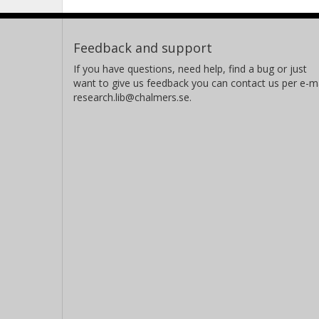
mikroskalan som fångar kornstorleksb
metoderna för att kalibrera makrosk
Feedback and support
det homogeniserade materialet, ex
makroskopiska flytytor. (4) Att med hj
If you have questions, need help, find a bug or just
want to give us feedback you can contact us per e-ma
upprätta statistiska övre och undre
research.lib@chalmers.se.
som beräknas enligt ovan.