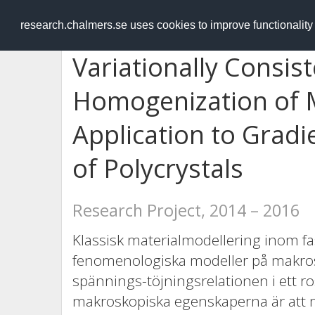
RESEARCH
.chalmers.se
research.chalmers.se uses cookies to improve functionalit
Variationally Consist
Homogenization of M
Application to Grad
of Polycrystals
Research Project, 2014 – 2016
Klassisk materialmodellering inom f
fenomenologiska modeller på makrosk
spännings-töjningsrelationen i ett rostf
makroskopiska egenskaperna är att 