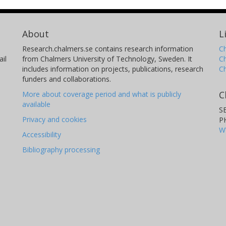
eroendet. (3) Att utnyttja de utvecklade
opiska modeller som fångar beteendet hos
About
L
empelvis genom att bestämma
älp av så kallad virtuell materialprovning
Research.chalmers.se contains research information
Ch
il
from Chalmers University of Technology, Sweden. It
C
 gränser för de makroskopiska egenskaperna
includes information on projects, publications, research
C
funders and collaborations.
C
More about coverage period and what is publicly
available
S
Privacy and cookies
P
W
Accessibility
Bibliography processing