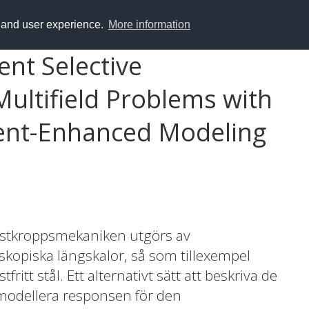
y and user experience.
More information
ent Selective
ultifield Problems with
ient-Enhanced Modeling
astkroppsmekaniken utgörs av
opiska längskalor, så som tillexempel
ritt stål. Ett alternativt sätt att beskriva de
modellera responsen för den