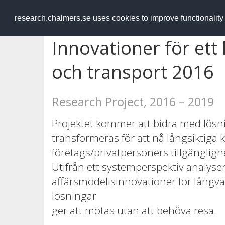
RESEARCH
.chalmers.se
research.chalmers.se uses cookies to improve functionalit
Innovationer för ett 
och transport 2016
Research Project, 2016 – 2019
Projektet kommer att bidra med lösn
transformeras för att nå långsiktiga
företags/privatpersoners tillgänglighe
Utifrån ett systemperspektiv analyse
affärsmodellsinnovationer för långv
lösningar
ger att mötas utan att behöva resa.