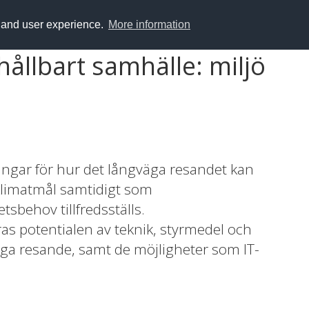
y and user experience.
More information
hållbart samhälle: miljö
ingar för hur det långväga resandet kan
 klimatmål samtidigt som
tsbehov tillfredsställs.
ras potentialen av teknik, styrmedel och
äga resande, samt de möjligheter som IT-