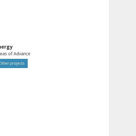
nergy
eas of Advance
Other projects