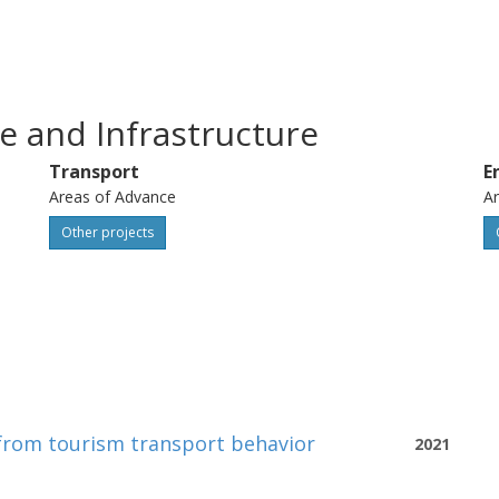
e and Infrastructure
Transport
E
Areas of Advance
Ar
Other projects
 from tourism transport behavior
2021