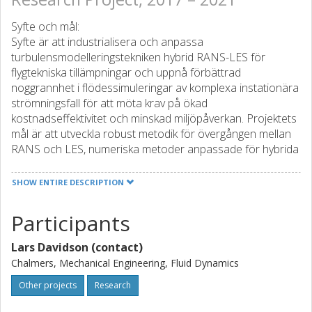
Syfte och mål:
Syfte är att industrialisera och anpassa
turbulensmodelleringstekniken hybrid RANS-LES för
flygtekniska tillämpningar och uppnå förbättrad
noggrannhet i flödessimuleringar av komplexa instationära
strömningsfall för att möta krav på ökad
kostnadseffektivitet och minskad miljöpåverkan. Projektets
mål är att utveckla robust metodik för övergången mellan
RANS och LES, numeriska metoder anpassade för hybrida
RANS-LES modeller och metoder för att generera
syntetisk turbulens i gränsområdet mellan RANS och LES
SHOW ENTIRE DESCRIPTION
för att erhålla en snabb och noggrann övergång från
RANS till LES.
Participants
Förväntade effekter och resultat:
Lars Davidson (contact)
Projektet kommer att resultera i förbättrad
simuleringsförmåga av komplexa instationära flygtekniska
Chalmers, Mechanical Engineering, Fluid Dynamics
strömningsfall. Projektet har således potential att bidra till
Other projects
Research
förbättrad produktkvalitet, en effektivare designprocess
med kortare ledtider för nya produkter att komma ut på