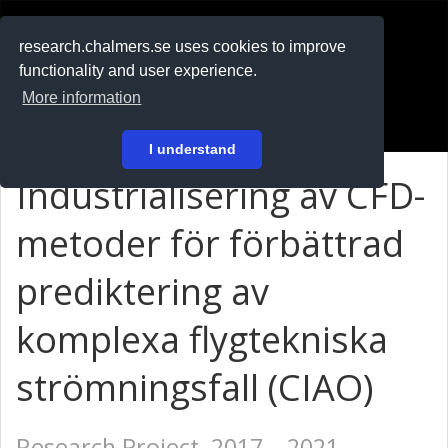
RESEARCH
.chalmers.se
research.chalmers.se uses cookies to improve
functionality and user experience.
På svenska
More information
Login
I understand
Industrialisering av CFD-
metoder för förbättrad
prediktering av
komplexa flygtekniska
strömningsfall (CIAO)
Research Project, 2017 – 2021