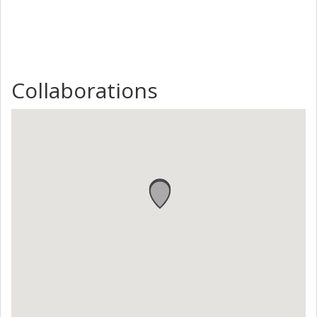
marknaden samt produkter som har mindre miljöpåverkan.
Vidare kommer projektet att bidra till en ökad
konkurrenskraft för de inblandade parterna på den globala
marknaden för flygtekniska produkter och forskning.
Collaborations