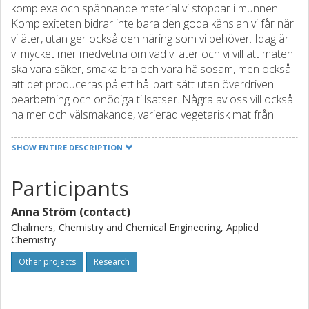
komplexa och spännande material vi stoppar i munnen.
Komplexiteten bidrar inte bara den goda känslan vi får när
vi äter, utan ger också den näring som vi behöver. Idag är
vi mycket mer medvetna om vad vi äter och vi vill att maten
ska vara säker, smaka bra och vara hälsosam, men också
att det produceras på ett hållbart sätt utan överdriven
bearbetning och onödiga tillsatser. Några av oss vill också
ha mer och välsmakande, varierad vegetarisk mat från
lokalt odlade råvaror. Det verkar utmanande eller hur?
Sverige gör mycket stora investeringar i komplexa och
SHOW ENTIRE DESCRIPTION
spännande forskningsverktyg i Lund, nämligen ESS och
MAX IV. Med dessa verktyg kommer vi i detalj att kunna
Participants
förstå matens struktur, vad som händer när vi äter och hur
näringen tas upp, och också vad som händer under
Anna Ström (contact)
matlagning hemma och på fabriken. Vi kommer därför i
Chalmers, Chemistry and Chemical Engineering, Applied
framtiden att kunna laga hälsosammare mat på ett hållbart
Chemistry
sätt! Vet du vad? Det kommer också att smaka bra och du
Other projects
Research
kommer inte att bli uttråkad eftersom vi kommer att kunna
variera smak och textur på så många sätt! Detta projekt
kommer att föra samman alla som arbetar med mat med