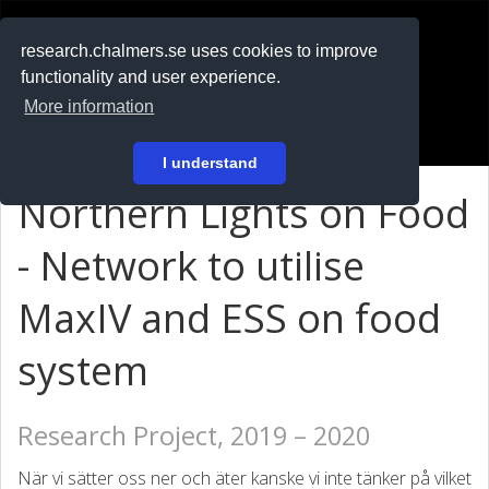
RESEARCH
.chalmers.se
research.chalmers.se uses cookies to improve
functionality and user experience.
På svenska
More information
Login
I understand
Northern Lights on Food
- Network to utilise
MaxIV and ESS on food
system
Research Project, 2019 – 2020
När vi sätter oss ner och äter kanske vi inte tänker på vilket