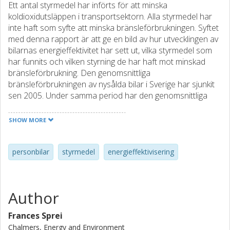
Ett antal styrmedel har införts för att minska
koldioxidutsläppen i transportsektorn. Alla styrmedel har
inte haft som syfte att minska bränsleförbrukningen. Syftet
med denna rapport är att ge en bild av hur utvecklingen av
bilarnas energieffektivitet har sett ut, vilka styrmedel som
har funnits och vilken styrning de har haft mot minskad
bränsleförbrukning. Den genomsnittliga
bränsleförbrukningen av nysålda bilar i Sverige har sjunkit
sen 2005. Under samma period har den genomsnittliga
vikten och effekten fortsatt öka. Den största skillnaden i
marknaden är ett skifte från en dominans av bensinbilar till
SHOW MORE
en ökad andel dieseldrivna bilar och bilar som kan drivas
på alternativa drivmedel. Den ökade andelen dieselbilar
har bidragit till den minskade bränsleförbrukningen, medan
personbilar
styrmedel
energieffektivisering
för de sk flexifuelbilarna har ingen minskning av den
säljviktad bränsleförbrukning skett (dock har dessa bilar
lägre koldioxidutsläpp om de körs på etanol). De styrmedel
Author
som har haft en styrande effekt mot ökad
energieffektivisering är främst bränsleskatter, den nya
Frances Sprei
fordonsskatten samt EU-kraven. En stor del av den
Chalmers, Energy and Environment