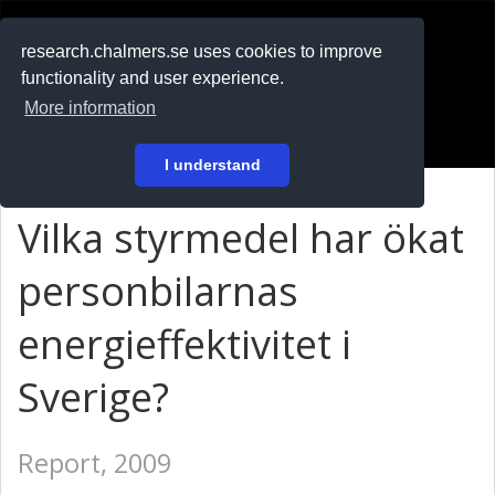
RESEARCH
.chalmers.se
research.chalmers.se uses cookies to improve
functionality and user experience.
På svenska
More information
Login
I understand
Vilka styrmedel har ökat
personbilarnas
energieffektivitet i
Sverige?
Report, 2009