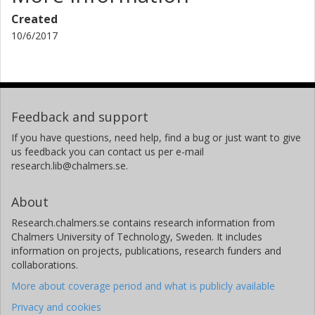
försvagas ännu mer när man väljer att ersätta
Created
miljöbilspremien med 5 års fordonsskattebefrielse.
10/6/2017
Styrmedlen har haft fördel av timingen då det genom
medias intresse för klimatfrågan har funnits ett intresse
och en vilja att göra något. Under samma period har också
bränslepriserna ökat kraftigt vilket också har höjt
medvetenheten och viljan att köpa bilar med lägre
Feedback and support
förbrukning. Hade samma styrmedel införts under en
annan samhällsdebatt hade deras genomslagskraft kanske
If you have questions, need help, find a bug or just want to give
inte varit lika stor. Kombinationen av styrmedel har
us feedback you can contact us per e-mail
antagligen också varit till nytta även om det har ökat
research.lib@chalmers.se.
möjligheterna till sk fripassagerare dvs. en del personer
hade köpt samma bil oavsett den extra subventioneringen.
About
Detta har ökat de totala kostnaderna för styrmedlen.
Research.chalmers.se contains research information from
Rapporten har utförts på uppdrag av Naturvårdsverket
Chalmers University of Technology, Sweden. It includes
inför arbetet med den 5:e nationalrapporten till UNFCCC.
information on projects, publications, research funders and
collaborations.
More about coverage period and what is publicly available
Privacy and cookies