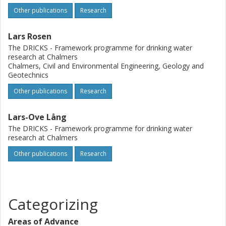
utvecklade MRA-modellen, trots kvarstående
Other publications
Research
förbättringsmöjligheter, ska komma till praktisk nytta och
underlätta bedömningen av den hälsorisk enskilda avlopp
kan utgöra.
Lars Rosen
The DRICKS - Framework programme for drinking water
research at Chalmers
Chalmers, Civil and Environmental Engineering, Geology and
Geotechnics
Other publications
Research
Lars-Ove Lång
The DRICKS - Framework programme for drinking water
research at Chalmers
Other publications
Research
Categorizing
Areas of Advance