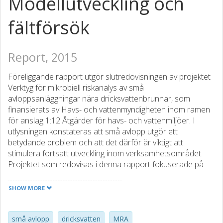
Modellutveckling och
fältförsök
Report, 2015
Föreliggande rapport utgör slutredovisningen av projektet
Verktyg för mikrobiell riskanalys av små
avloppsanläggningar nära dricksvattenbrunnar, som
finansierats av Havs- och vattenmyndigheten inom ramen
för anslag 1:12 Åtgärder för havs- och vattenmiljöer. I
utlysningen konstateras att små avlopp utgör ett
betydande problem och att det därför är viktigt att
stimulera fortsatt utveckling inom verksamhetsområdet.
Projektet som redovisas i denna rapport fokuserade på
smittspridning från små avlopp till närliggande
dricksvattenbrunnar. Ett verktyg i form av en datormodell
SHOW MORE
för mikrobiell riskanalys (MRA) anpassad till enskilda
avlopp har utvecklats och ett fältförsök har genomförts för
att få ökad kunskap om virustransport i grundvatten.
små avlopp
dricksvatten
MRA