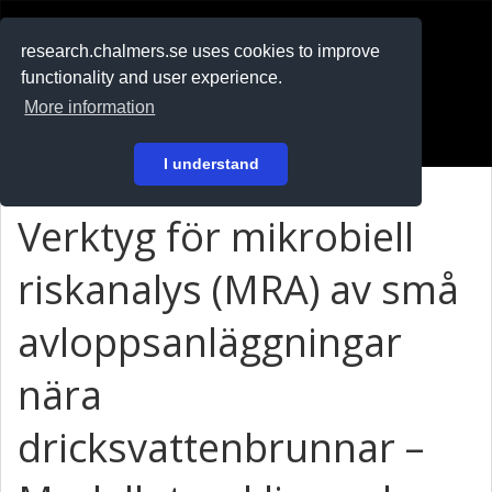
RESEARCH
.chalmers.se
research.chalmers.se uses cookies to improve
functionality and user experience.
På svenska
More information
Login
I understand
Verktyg för mikrobiell
riskanalys (MRA) av små
avloppsanläggningar
nära
dricksvattenbrunnar –