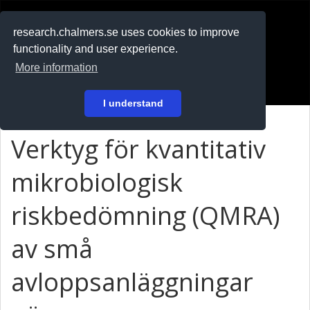
RESEARCH
.chalmers.se
research.chalmers.se uses cookies to improve
functionality and user experience.
På svenska
More information
Login
I understand
Verktyg för kvantitativ
mikrobiologisk
riskbedömning (QMRA)
av små
avloppsanläggningar