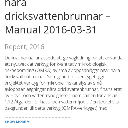
nära
dricksvattenbrunnar –
Manual 2016-03-31
Report, 2016
Denna manual är avsedd att ge vägledning för att använda
ett nyutvecklat verktyg för kvantitativ mikrobiologisk
riskbedömning (QMRA) av små avloppsanläggningar nära
dricksvattenbrunnar. Som grund för verktyget ligger
projektet Verktyg för mikrobiell riskanalys av små
avloppsanläggningar nära dricksvattenbrunnar, finansierat
av Havs- och vattenmyndigheten inom ramen för anslag
1:12 Åtgärder för havs- och vattenmiljöer. Den teoretiska
bakgrunden till detta verktyg (QMRA-verktyget) med
redogörelse för antaganden, men även en kortfattad
manual, har tidigare redovisats tillsammans med ett
SHOW MORE
fältförsök med bakteriofager i markens mättade