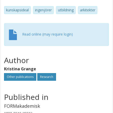
i dagens utbildningssystem och fortsätter därigenom att
produ­cera fältet av möjliga handlingar för arkitekter i dag.
kunskapsideal
ingenjörer
utbildning
arkitekter
Read online (may require login)
Author
Kristina Grange
Other publications
Research
Published in
FORMakademisk