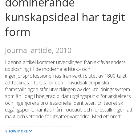
dominerande
kunskapsideal har tagit
form
Journal article, 2010
I denna artikel kommer utvecklingen från skråväsendets
upplösning till de moderna arkitekt- och
ingenjörsprofessionernas framväxt i slutet av 1800-talet
att tecknas. I fokus för den i huvudsak empiriska
framställningen står utvecklingen av det utbildningssystem
som än i dag i hög grad bildar utgångspunkt för arkitekters
och ingenjörers professionella identiteter. En teoretisk
utgångspunkt hämtas från Foucault och föreställningen att
makt och vetande förutsätter varandra. Med ett brett
angreppssätt identifieras sedan ett antal yttre händelser
som har bidragit till att producera ett tekniskt-vetenskapligt
SHOW MORE
kunskapsideal. Detta kunskaps­ideal finns institutionaliserat