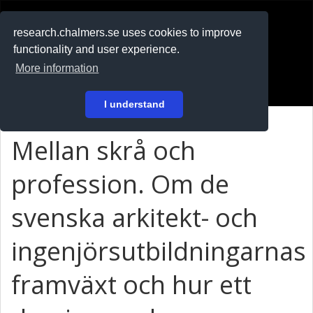
RESEARCH
.chalmers.se
research.chalmers.se uses cookies to improve
functionality and user experience.
På svenska
More information
Login
I understand
Mellan skrå och
profession. Om de
svenska arkitekt- och
ingenjörsutbildningarnas
framväxt och hur ett