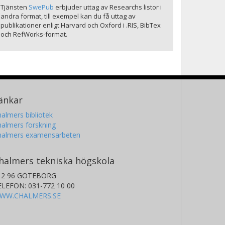
Tjänsten
SwePub
erbjuder uttag av Researchs listor i
andra format, till exempel kan du få uttag av
publikationer enligt Harvard och Oxford i .RIS, BibTex
och RefWorks-format.
änkar
almers bibliotek
almers forskning
halmers examensarbeten
halmers tekniska högskola
12 96 GÖTEBORG
ELEFON: 031-772 10 00
WW.CHALMERS.SE