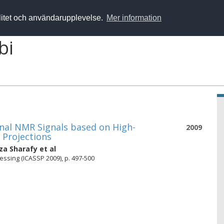
alitet och användarupplevelse.
Mer information
bi
nal NMR Signals based on High-
2009
 Projections
a Sharafy
et al
essing (ICASSP 2009), p. 497-500