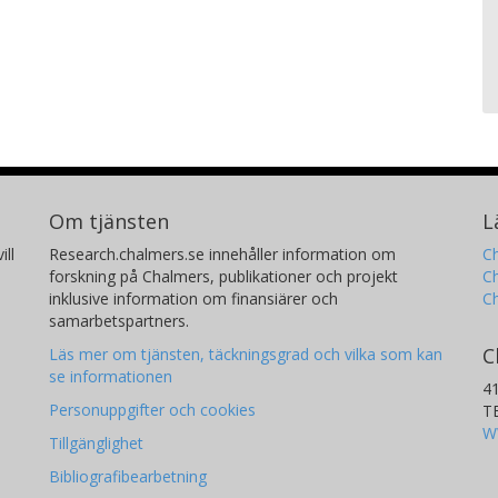
Om tjänsten
L
ill
Research.chalmers.se innehåller information om
Ch
forskning på Chalmers, publikationer och projekt
Ch
inklusive information om finansiärer och
C
samarbetspartners.
C
Läs mer om tjänsten, täckningsgrad och vilka som kan
se informationen
4
Personuppgifter och cookies
T
W
Tillgänglighet
Bibliografibearbetning