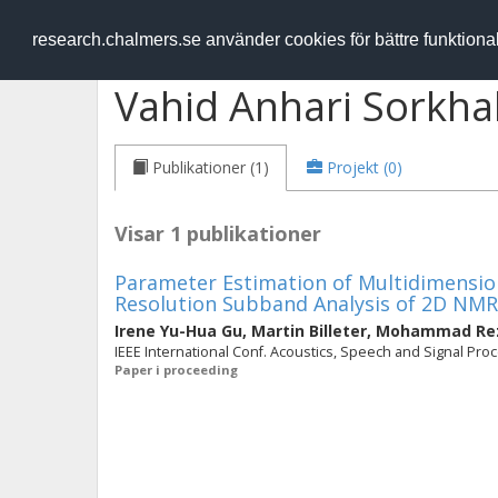
RESEARCH
.chalmers.se
research.chalmers.se använder cookies för bättre funktion
Vahid Anhari Sorkha
Publikationer (1)
Projekt (0)
Visar 1 publikationer
Parameter Estimation of Multidimensio
Resolution Subband Analysis of 2D NMR
Irene Yu-Hua Gu
,
Martin Billeter
,
Mohammad Rez
IEEE International Conf. Acoustics, Speech and Signal Proc
Paper i proceeding