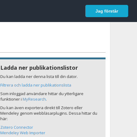
In English
Logga in
Jag förstår
Ladda ner publikationslistor
Du kan ladda ner denna lista till din dator.
Filtrera och ladda ner publikationslista
Som inloggad användare hittar du ytterligare
funktioner i
MyResearch
.
Du kan även exportera direkt till Zotero eller
Mendeley genom webbläsarplugins. Dessa hittar du
här:
Zotero Connector
Mendeley Web Importer