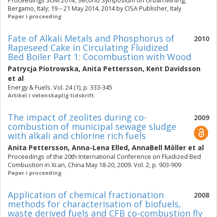
Proceedings SUM 2014, Second Symposium on Urban Mining,
Bergamo, Italy; 19 – 21 May 2014, 2014 by CISA Publisher, Italy
Paper i proceeding
Fate of Alkali Metals and Phosphorus of
2010
Rapeseed Cake in Circulating Fluidized
Bed Boiler Part 1: Cocombustion with Wood
Patrycja Piotrowska
,
Anita Pettersson
,
Kent Davidsson
et al
Energy & Fuels. Vol. 24 (1), p. 333-345
Artikel i vetenskaplig tidskrift
The impact of zeolites during co-
2009
combustion of municipal sewage sludge
with alkali and chlorine rich fuels
Anita Pettersson
,
Anna-Lena Elled
,
AnnaBell Möller
et al
Proceedings of the 20th International Conference on Fluidized Bed
Combustion in Xi:an, China May 18-20, 2009. Vol. 2, p. 903-909
Paper i proceeding
Application of chemical fractionation
2008
methods for characterisation of biofuels,
waste derived fuels and CFB co-combustion fly