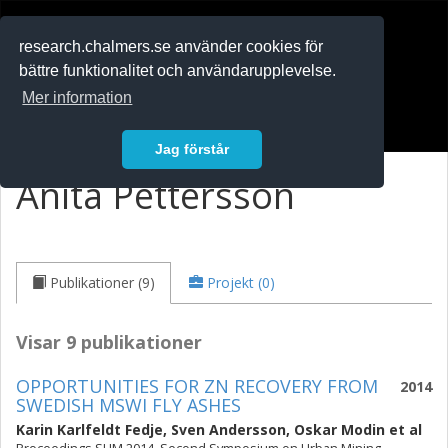
RESEARCH
.chalmers.se
research.chalmers.se använder cookies för
bättre funktionalitet och användarupplevelse.
In English
Mer information
Logga in
Jag förstår
Anita Pettersson
Publikationer (9)
Projekt (0)
Visar 9 publikationer
OPPORTUNITIES FOR ZN RECOVERY FROM
2014
SWEDISH MSWI FLY ASHES
Karin Karlfeldt Fedje
,
Sven Andersson
,
Oskar Modin
et al