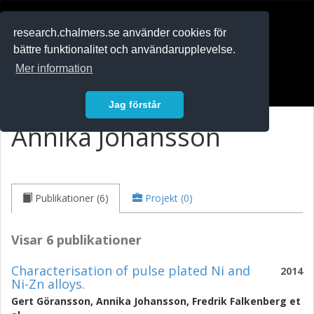
RESEARCH
.chalmers.se
research.chalmers.se använder cookies för
bättre funktionalitet och användarupplevelse.
In English
Mer information
Logga in
Jag förstår
Annika Johansson
Publikationer (6)
Projekt (0)
Visar 6 publikationer
Characterisation of pulse plated Ni and
2014
Ni-Zn alloys.
Gert Göransson
,
Annika Johansson
,
Fredrik Falkenberg
et