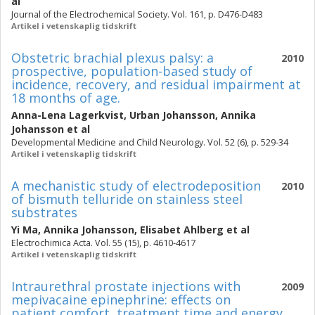
al
Journal of the Electrochemical Society. Vol. 161, p. D476-D483
Artikel i vetenskaplig tidskrift
Obstetric brachial plexus palsy: a
2010
prospective, population-based study of
incidence, recovery, and residual impairment at
18 months of age.
Anna-Lena Lagerkvist
,
Urban Johansson
,
Annika
Johansson
et al
Developmental Medicine and Child Neurology. Vol. 52 (6), p. 529-34
Artikel i vetenskaplig tidskrift
A mechanistic study of electrodeposition
2010
of bismuth telluride on stainless steel
substrates
Yi Ma
,
Annika Johansson
,
Elisabet Ahlberg
et al
Electrochimica Acta. Vol. 55 (15), p. 4610-4617
Artikel i vetenskaplig tidskrift
Intraurethral prostate injections with
2009
mepivacaine epinephrine: effects on
patient comfort, treatment time and energy