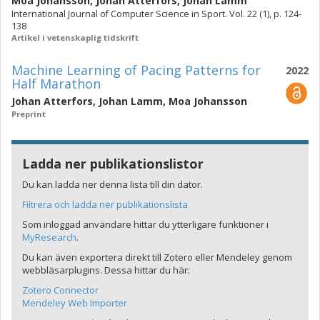
Moa Johansson
,
Johan Atterfors
,
Johan Lamm
International Journal of Computer Science in Sport. Vol. 22 (1), p. 124-
138
Artikel i vetenskaplig tidskrift
Machine Learning of Pacing Patterns for
2022
Half Marathon
Johan Atterfors
,
Johan Lamm
,
Moa Johansson
Preprint
Ladda ner publikationslistor
Du kan ladda ner denna lista till din dator.
Filtrera och ladda ner publikationslista
Som inloggad användare hittar du ytterligare funktioner i
MyResearch
.
Du kan även exportera direkt till Zotero eller Mendeley genom
webbläsarplugins. Dessa hittar du här:
Zotero Connector
Mendeley Web Importer