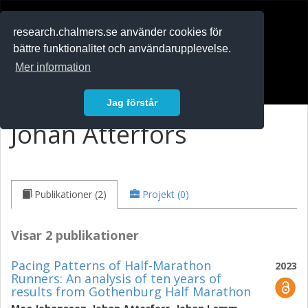
RESEARCH
.chalmers.se
research.chalmers.se använder cookies för
bättre funktionalitet och användarupplevelse.
In English
Mer information
Logga in
Jag förstår
Johan Atterfors
Publikationer (2)
Projekt (0)
Visar 2 publikationer
Pacing Patterns of Half-Marathon
2023
Runners: An analysis of ten years of
results from Gothenburg Half Marathon