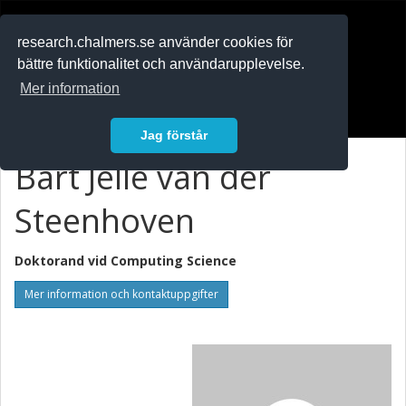
RESEARCH
.chalmers.se
research.chalmers.se använder cookies för
bättre funktionalitet och användarupplevelse.
In English
Mer information
Logga in
Jag förstår
Bart Jelle van der
Steenhoven
Doktorand vid
Computing Science
Mer information och kontaktuppgifter