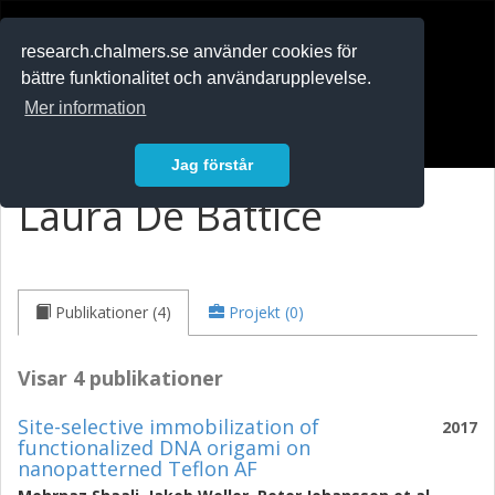
RESEARCH
.chalmers.se
research.chalmers.se använder cookies för
bättre funktionalitet och användarupplevelse.
In English
Mer information
Logga in
Jag förstår
Laura De Battice
Publikationer (4)
Projekt (0)
Visar 4 publikationer
Site-selective immobilization of
2017
functionalized DNA origami on
nanopatterned Teflon AF