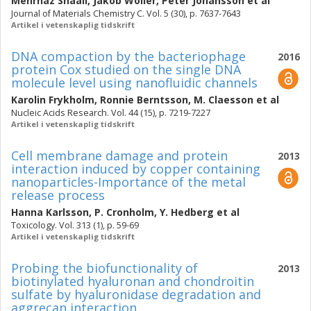
Mehrnaz Shaali
,
Jakob Woller
,
Peter Johansson
et al
Journal of Materials Chemistry C. Vol. 5 (30), p. 7637-7643
Artikel i vetenskaplig tidskrift
DNA compaction by the bacteriophage
2016
protein Cox studied on the single DNA
molecule level using nanofluidic channels
Karolin Frykholm
,
Ronnie Berntsson
,
M. Claesson
et al
Nucleic Acids Research. Vol. 44 (15), p. 7219-7227
Artikel i vetenskaplig tidskrift
Cell membrane damage and protein
2013
interaction induced by copper containing
nanoparticles-Importance of the metal
release process
Hanna Karlsson
,
P. Cronholm
,
Y. Hedberg
et al
Toxicology. Vol. 313 (1), p. 59-69
Artikel i vetenskaplig tidskrift
Probing the biofunctionality of
2013
biotinylated hyaluronan and chondroitin
sulfate by hyaluronidase degradation and
aggrecan interaction