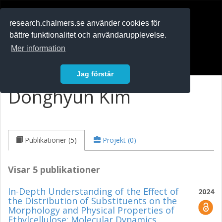
RESEARCH
.chalmers.se
research.chalmers.se använder cookies för
bättre funktionalitet och användarupplevelse.
In English
Mer information
Logga in
Jag förstår
Donghyun Kim
Publikationer (5)
Projekt (0)
Visar 5 publikationer
In-Depth Understanding of the Effect of
2024
the Distribution of Substituents on the
Morphology and Physical Properties of
Ethylcellulose: Molecular Dynamics