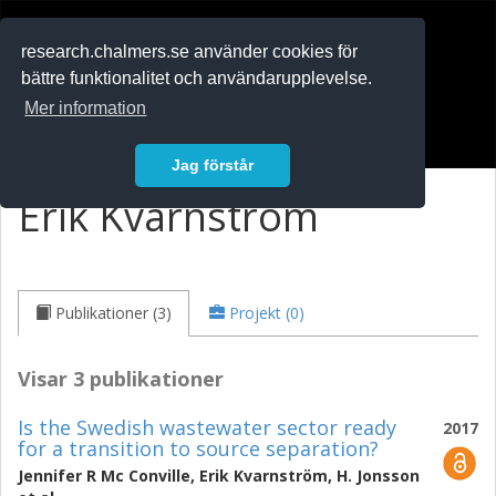
RESEARCH
.chalmers.se
research.chalmers.se använder cookies för
bättre funktionalitet och användarupplevelse.
In English
Mer information
Logga in
Jag förstår
Erik Kvarnström
Publikationer (3)
Projekt (0)
Visar 3 publikationer
Is the Swedish wastewater sector ready
2017
for a transition to source separation?
Jennifer R Mc Conville
,
Erik Kvarnström
,
H. Jonsson