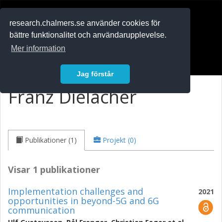
RESEARCH
.chalmers.se
research.chalmers.se använder cookies för
bättre funktionalitet och användarupplevelse.
In English
Mer information
Logga in
Jag förstår
Franz Dielacher
Publikationer (1)
Projekt (0)
Visar 1 publikationer
Implementation challenges and
2021
opportunities in beyond-5G and 6G
communication