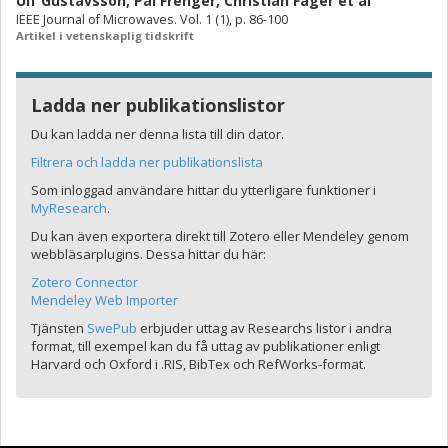
Ulf Gustavsson
,
Pål Frenger
,
Christian Fager
et al
IEEE Journal of Microwaves. Vol. 1 (1), p. 86-100
Artikel i vetenskaplig tidskrift
Ladda ner publikationslistor
Du kan ladda ner denna lista till din dator.
Filtrera och ladda ner publikationslista
Som inloggad användare hittar du ytterligare funktioner i
MyResearch
.
Du kan även exportera direkt till Zotero eller Mendeley genom
webbläsarplugins. Dessa hittar du här:
Zotero Connector
Mendeley Web Importer
Tjänsten
SwePub
erbjuder uttag av Researchs listor i andra
format, till exempel kan du få uttag av publikationer enligt
Harvard och Oxford i .RIS, BibTex och RefWorks-format.