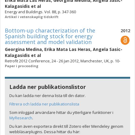
Erika Mata Las Heras
,
Georgina Medina
,
Angela Sasic-
Kalagasidis
et al
Energy and Buildings. Vol. 88, p. 347-360
Artikel i vetenskaplig tidskrift
Bottom-up characterization of the
2012
Spanish building stock for energy
assessment and model validation
Georgina Medina
,
Erika Mata Las Heras
,
Angela Sasic-
Kalagasidis
et al
Retrofit 2012 Conference, 24 - 26 Jan 2012, Manchester, UK, p. 10-
Paper i proceeding
Ladda ner publikationslistor
Du kan ladda ner denna lista till din dator.
Filtrera och ladda ner publikationslista
Som inloggad användare hittar du ytterligare funktioner i
MyResearch
.
Du kan även exportera direkt till Zotero eller Mendeley genom
webbläsarplugins. Dessa hittar du här: