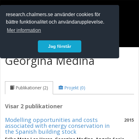
RESEARCH
.chalmers.se
research.chalmers.se använder cookies för
bättre funktionalitet och användarupplevelse.
In English
Mer information
Logga in
Jag förstår
Georgina Medina
Publikationer (2)
Projekt (0)
Visar 2 publikationer
Modelling opportunities and costs
2015
associated with energy conservation in
the Spanish building stock