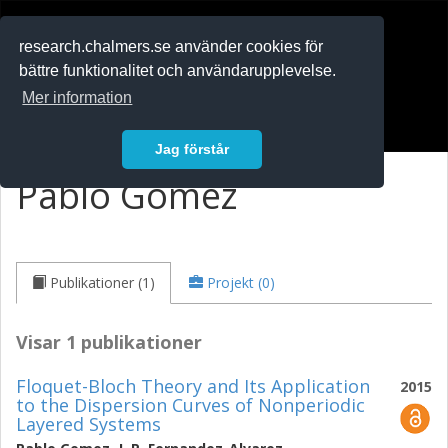
RESEARCH
.chalmers.se
research.chalmers.se använder cookies för
bättre funktionalitet och användarupplevelse.
In English
Mer information
Logga in
Jag förstår
Pablo Gomez
Publikationer (1)
Projekt (0)
Visar 1 publikationer
Floquet-Bloch Theory and Its Application
2015
to the Dispersion Curves of Nonperiodic
Layered Systems