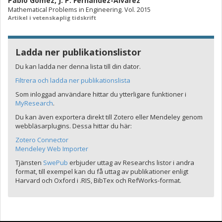
Pablo Gomez
,
J. P. Fernandez-Alvarez
Mathematical Problems in Engineering. Vol. 2015
Artikel i vetenskaplig tidskrift
Ladda ner publikationslistor
Du kan ladda ner denna lista till din dator.
Filtrera och ladda ner publikationslista
Som inloggad användare hittar du ytterligare funktioner i
MyResearch
.
Du kan även exportera direkt till Zotero eller Mendeley genom
webbläsarplugins. Dessa hittar du här:
Zotero Connector
Mendeley Web Importer
Tjänsten
SwePub
erbjuder uttag av Researchs listor i andra
format, till exempel kan du få uttag av publikationer enligt
Harvard och Oxford i .RIS, BibTex och RefWorks-format.