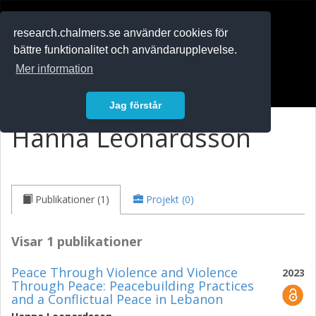
RESEARCH
.chalmers.se
research.chalmers.se använder cookies för
bättre funktionalitet och användarupplevelse.
In English
Mer information
Logga in
Jag förstår
Hanna Leonardsson
Publikationer (1)
Projekt (0)
Visar 1 publikationer
Peace Through Violence and Violence
2023
Through Peace: Peacebuilding Practices
and a Conflictual Peace in Lebanon