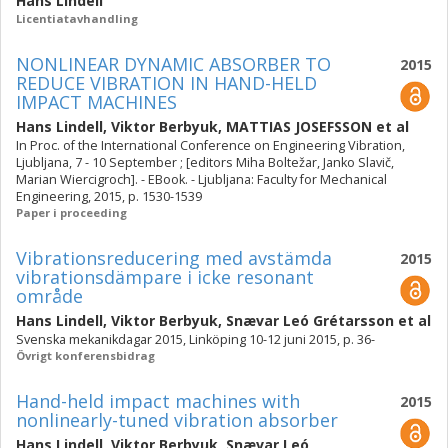
Hans Lindell
Licentiatavhandling
NONLINEAR DYNAMIC ABSORBER TO
2015
REDUCE VIBRATION IN HAND-HELD
IMPACT MACHINES
Hans Lindell
,
Viktor Berbyuk
,
MATTIAS JOSEFSSON
et al
In Proc. of the International Conference on Engineering Vibration,
Ljubljana, 7 - 10 September ; [editors Miha Boltežar, Janko Slavič,
Marian Wiercigroch]. - EBook. - Ljubljana: Faculty for Mechanical
Engineering, 2015, p. 1530-1539
Paper i proceeding
Vibrationsreducering med avstämda
2015
vibrationsdämpare i icke resonant
område
Hans Lindell
,
Viktor Berbyuk
,
Snævar Leó Grétarsson
et al
Svenska mekanikdagar 2015, Linköping 10-12 juni 2015, p. 36-
Övrigt konferensbidrag
Hand-held impact machines with
2015
nonlinearly-tuned vibration absorber
Hans Lindell
,
Viktor Berbyuk
,
Snævar Leó