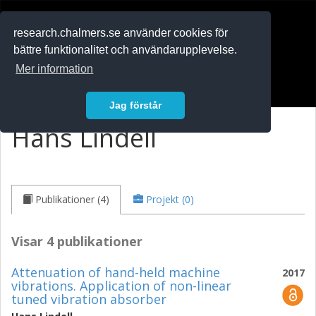
RESEARCH
.chalmers.se
research.chalmers.se använder cookies för
bättre funktionalitet och användarupplevelse.
In English
Mer information
Logga in
Jag förstår
Hans Lindell
Publikationer (4)
Projekt (0)
Visar 4 publikationer
Attenuation of hand-held machine
2017
vibrations. Application of non-linear
tuned vibration absorber