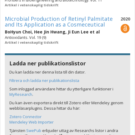
Frontiers in Bioengineering and Biotechnology. Vol. 11
Artikel i vetenskaplig tidskrift
Microbial Production of Retinyl Palmitate
2020
and Its Application as a Cosmeceutical
BoHyun Choi
,
Hee Jin Hwang
,
Ji Eun Lee
et al
Antioxidants. Vol. 19 (9)
Artikel i vetenskaplig tidskrift
Ladda ner publikationslistor
Du kan ladda ner denna lista till din dator.
Filtrera och ladda ner publikationslista
Som inloggad användare hittar du ytterligare funktioner i
MyResearch
.
Du kan även exportera direkt till Zotero eller Mendeley genom
webbläsarplugins. Dessa hittar du här:
Zotero Connector
Mendeley Web Importer
Tjänsten
SwePub
erbjuder uttag av Researchs listor i andra