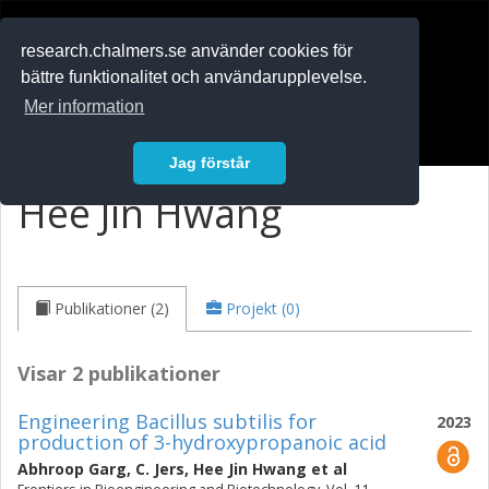
RESEARCH
.chalmers.se
research.chalmers.se använder cookies för
bättre funktionalitet och användarupplevelse.
In English
Mer information
Logga in
Jag förstår
Hee Jin Hwang
Publikationer (2)
Projekt (0)
Visar 2 publikationer
Engineering Bacillus subtilis for
2023
production of 3-hydroxypropanoic acid
Abhroop Garg
,
C. Jers
,
Hee Jin Hwang
et al