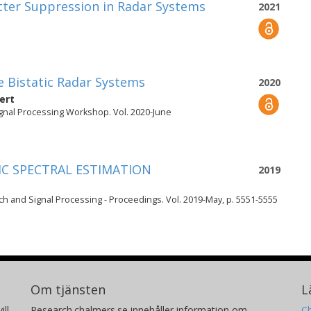
utter Suppression in Radar Systems
2021
e Bistatic Radar Systems
2020
ert
ignal Processing Workshop. Vol. 2020-June
C SPECTRAL ESTIMATION
2019
ch and Signal Processing - Proceedings. Vol. 2019-May, p. 5551-5555
Om tjänsten
L
ill
Research.chalmers.se innehåller information om
Ch