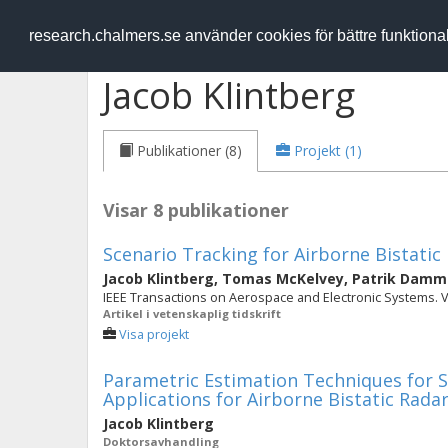
RESEARCH
.chalmers.se
research.chalmers.se använder cookies för bättre funktion
Jacob Klintberg
Publikationer (8)
Projekt (1)
Visar 8 publikationer
Scenario Tracking for Airborne Bistati
Jacob Klintberg
,
Tomas McKelvey
,
Patrik Damm
IEEE Transactions on Aerospace and Electronic Systems. Vol
Artikel i vetenskaplig tidskrift
Visa projekt
Parametric Estimation Techniques for 
Applications for Airborne Bistatic Rada
Jacob Klintberg
Doktorsavhandling