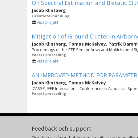
On Spectral Estimation and Bistatic Cl
Jacob Klintberg
Licentiatavhandling
Visa projekt
Mitigation of Ground Clutter in Airborn
Jacob Klintberg
,
Tomas McKelvey
,
Patrik Damm
Proceedings of the IEEE Sensor Array and Multichannel S
Paper i proceeding
Visa projekt
AN IMPROVED METHOD FOR PARAMETRI
Jacob Klintberg
,
Tomas McKelvey
ICASSP, IEEE International Conference on Acoustics, Spee
Paper i proceeding
Feedback och support
Om du har frågor, behöver hjälp, hittar en bugg eller v