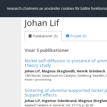
RESEARCH
.chalmers.se
research.chalmers.se använder cookies för bättre funktion
Johan Lif
Publikationer (5)
Projekt (0)
Visar 5 publikationer
Nickel self-diffusion in presence of am
theory study
Johan Lif
,
Magnus Skoglundh
,
Henrik Grönbeck
13th Nordic Symposium on Catalysis, Göteborg, Sweden, O
Paper i proceeding
Sintering of alumina-supported nickel p
Support effects
Johan Lif
,
Ingemar Odenbrand
,
Magnus Skoglu
Applied Catalysis A: General. Vol. 317 (1), p. 62-69