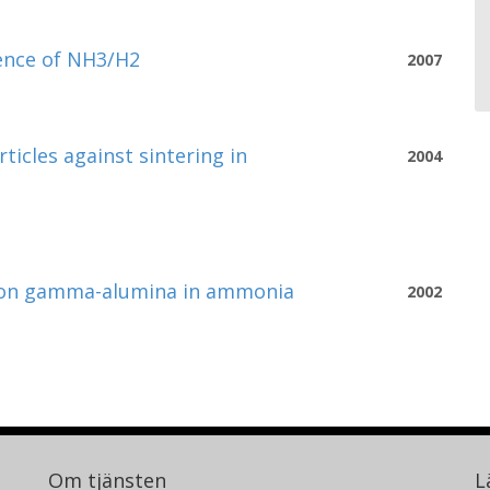
sence of NH3/H2
2007
ticles against sintering in
2004
ed on gamma-alumina in ammonia
2002
Om tjänsten
L