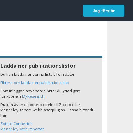
In English
Logga in
Jag förstår
Ladda ner publikationslistor
Du kan ladda ner denna lista till din dator.
Filtrera och ladda ner publikationslista
Som inloggad användare hittar du ytterligare
funktioner i
MyResearch
.
Du kan även exportera direkt till Zotero eller
Mendeley genom webbläsarplugins. Dessa hittar du
här:
Zotero Connector
Mendeley Web Importer