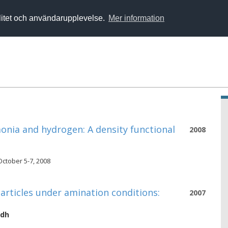
alitet och användarupplevelse.
Mer information
monia and hydrogen: A density functional
2008
ctober 5-7, 2008
articles under amination conditions:
2007
ndh