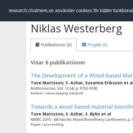
RESEARCH
.chalmers.se
research.chalmers.se använder cookies för bättre funktion
Niklas Westerberg
Publikationer (6)
Projekt (0)
Visar 6 publikationer
The Development of a Wood-based Mater
Tuve Mattsson
,
S. Azhar
,
Susanna Eriksson
et a
BioResources. Vol. 12 (4), p. 9152-9182
Artikel i vetenskaplig tidskrift
Towards a wood based material biorefi
Tuve Mattsson
,
S. Azhar
,
S. Bylin
et al
NWBC 2015 - 6th Nordic Wood Biorefinery Conference, p. 
Paper i proceeding