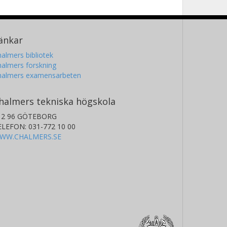
änkar
almers bibliotek
almers forskning
halmers examensarbeten
halmers tekniska högskola
12 96 GÖTEBORG
ELEFON: 031-772 10 00
WW.CHALMERS.SE