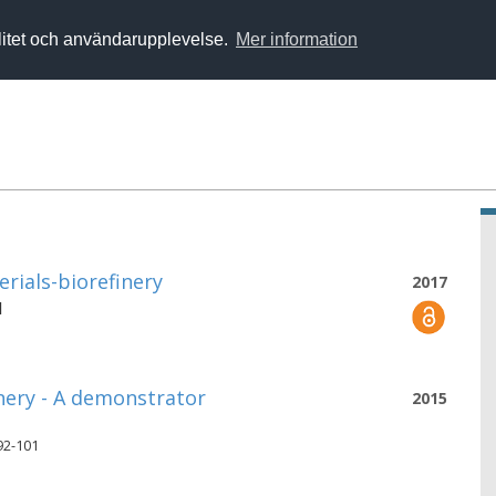
alitet och användarupplevelse.
Mer information
ials-biorefinery
2017
l
nery - A demonstrator
2015
92-101