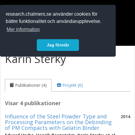
RESEARCH
.chalmers.se
research.chalmers.se använder cookies för
bättre funktionalitet och användarupplevelse.
In English
Mer information
Logga in
Jag förstår
Karin Sterky
Publikationer (4)
Projekt (0)
Visar 4 publikationer
Influence of the Steel Powder Type and
2014
Processing Parameters on the Debinding
of PM Compacts with Gelatin Binder