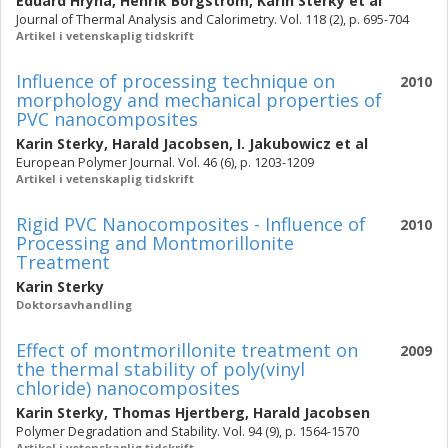
Eduard Hryha
,
Henrik Borgström
,
Karin Sterky
et al
Journal of Thermal Analysis and Calorimetry. Vol. 118 (2), p. 695-704
Artikel i vetenskaplig tidskrift
Influence of processing technique on
2010
morphology and mechanical properties of
PVC nanocomposites
Karin Sterky
,
Harald Jacobsen
,
I. Jakubowicz
et al
European Polymer Journal. Vol. 46 (6), p. 1203-1209
Artikel i vetenskaplig tidskrift
Rigid PVC Nanocomposites - Influence of
2010
Processing and Montmorillonite
Treatment
Karin Sterky
Doktorsavhandling
Effect of montmorillonite treatment on
2009
the thermal stability of poly(vinyl
chloride) nanocomposites
Karin Sterky
,
Thomas Hjertberg
,
Harald Jacobsen
Polymer Degradation and Stability. Vol. 94 (9), p. 1564-1570
Artikel i vetenskaplig tidskrift