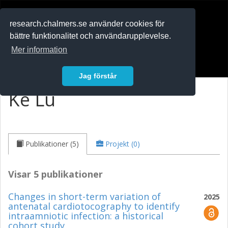
RESEARCH
.chalmers.se
research.chalmers.se använder cookies för
bättre funktionalitet och användarupplevelse.
In English
Mer information
Logga in
Jag förstår
Ke Lu
Publikationer (5)
Projekt (0)
Visar 5 publikationer
Changes in short-term variation of
2025
antenatal cardiotocography to identify
intraamniotic infection: a historical
cohort study