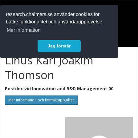
RESEARCH
.chalmers.se
research.chalmers.se använder cookies för
bättre funktionalitet och användarupplevelse.
In English
Mer information
Logga in
Jag förstår
Linus Karl Joakim
Thomson
Postdoc vid
Innovation and R&D Management 00
Mer information och kontaktuppgifter