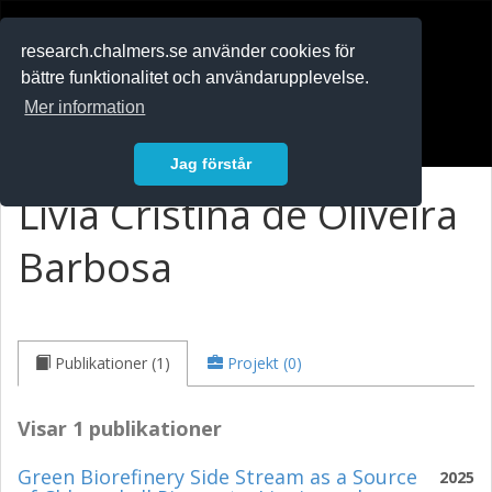
RESEARCH
.chalmers.se
research.chalmers.se använder cookies för
bättre funktionalitet och användarupplevelse.
In English
Mer information
Logga in
Jag förstår
Lívia Cristina de Oliveira
Barbosa
Publikationer (1)
Projekt (0)
Visar 1 publikationer
Green Biorefinery Side Stream as a Source
2025