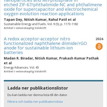
nanoparticles and Mn-phosphate in
etched ZIF-67/phthalimide-NC and phthalimene
oxide for supercapacitor and electrochemical
oxygen evolution reaction applications
Tapan Dey
,
Nitish Kumar
,
Rahul Patil
et al
Sustainable Energy and Fuels. Vol. 9 (5), p. 1173-1182
Artikel i vetenskaplig tidskrift
A redox acceptor-acceptor nitro
2024
functionalized naphthalene diimide/rGO
anode for sustainable lithium-ion
batteries
Madan R. Biradar
,
Nitish Kumar
,
Prakash Kumar Pathak
et al
Energy Advances. Vol. 45
Artikel i vetenskaplig tidskrift
Ladda ner publikationslistor
Du kan ladda ner denna lista till din dator.
Filtrera och ladda ner publikationslista