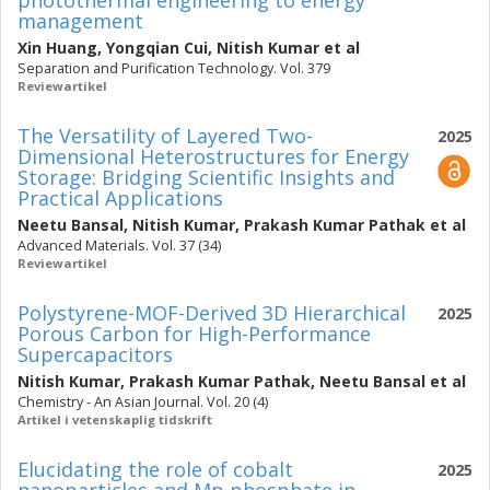
photothermal engineering to energy
management
Xin Huang
,
Yongqian Cui
,
Nitish Kumar
et al
Separation and Purification Technology. Vol. 379
Reviewartikel
The Versatility of Layered Two-
2025
Dimensional Heterostructures for Energy
Storage: Bridging Scientific Insights and
Practical Applications
Neetu Bansal
,
Nitish Kumar
,
Prakash Kumar Pathak
et al
Advanced Materials. Vol. 37 (34)
Reviewartikel
Polystyrene-MOF-Derived 3D Hierarchical
2025
Porous Carbon for High-Performance
Supercapacitors
Nitish Kumar
,
Prakash Kumar Pathak
,
Neetu Bansal
et al
Chemistry - An Asian Journal. Vol. 20 (4)
Artikel i vetenskaplig tidskrift
Elucidating the role of cobalt
2025