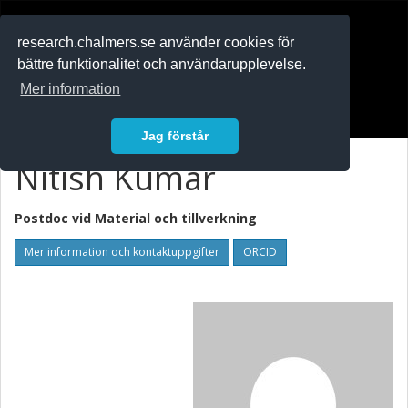
RESEARCH
.chalmers.se
research.chalmers.se använder cookies för
bättre funktionalitet och användarupplevelse.
In English
Mer information
Logga in
Jag förstår
Nitish Kumar
Postdoc vid
Material och tillverkning
Mer information och kontaktuppgifter
ORCID