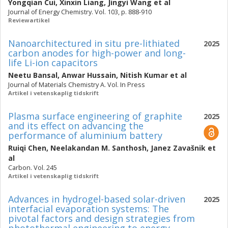
Yongqian Cui
,
Xinxin Liang
,
Jingyi Wang
et al
Journal of Energy Chemistry. Vol. 103, p. 888-910
Reviewartikel
Nanoarchitectured in situ pre-lithiated
2025
carbon anodes for high-power and long-
life Li-ion capacitors
Neetu Bansal
,
Anwar Hussain
,
Nitish Kumar
et al
Journal of Materials Chemistry A. Vol. In Press
Artikel i vetenskaplig tidskrift
Plasma surface engineering of graphite
2025
and its effect on advancing the
performance of aluminium battery
Ruiqi Chen
,
Neelakandan M. Santhosh
,
Janez Zavašnik
et
al
Carbon. Vol. 245
Artikel i vetenskaplig tidskrift
Advances in hydrogel-based solar-driven
2025
interfacial evaporation systems: The
pivotal factors and design strategies from