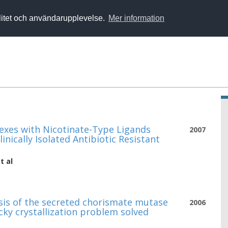
alitet och användarupplevelse.
Mer information
lexes with Nicotinate-Type Ligands
2007
linically Isolated Antibiotic Resistant
t al
ysis of the secreted chorismate mutase
2006
cky crystallization problem solved