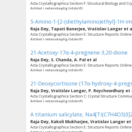
Acta Crystallographica Section F: Structural Biology and Cry
Artikel i vetenskaplig tidskrift
5-Amino-1-[2-(diethylamino)ethyl]-1H-i
Raja Dey
,
Tapati Banerjee
,
Vratislav Langer
et a
Acta Crystallographica Section E: Structure Reports Online.
Artikel i vetenskaplig tidskrift
21-Acetoxy-17α-4-pregnene-3,20-dione
Raja Dey
,
S. Chanda
,
A. Pal
et al
Acta Crystallographica Section E: Structure Reports Online. 
Artikel i vetenskaplig tidskrift
21-Deoxycortisone (17α-hydroxy-4-pregn
Raja Dey
,
Vratislav Langer
,
P. Roychowdhury
et 
Acta Crystallographica Section C: Crystal Structure Communi
Artikel i vetenskaplig tidskrift
A titanium salicylate, Na4[Ti(C7H4O3)3
Raja Dey
,
Kakoli Mukharjee
,
Vratislav Langer
et 
Acta Crystallographica Section E: Structure Reports Online
Artikel i vetenskaplig tidskrift