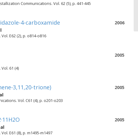
stallization Communications. Vol. 62 (5), p. 441-445
midazole-4-carboxamide
2006
l
 Vol. E62 (2), p. o814-o816
2005
Vol. 61 (4)
ene-3,11,20-trione)
2005
al
cations. Vol. C61 (4), p. o201-o203
]2·11H2O
2005
al
. Vol. E61 (8), p. m1495-m1497