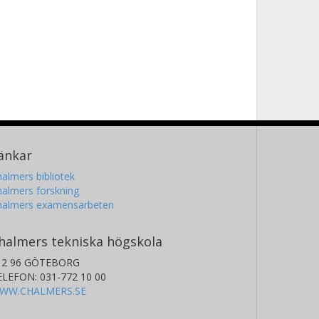
änkar
almers bibliotek
almers forskning
halmers examensarbeten
halmers tekniska högskola
12 96 GÖTEBORG
ELEFON: 031-772 10 00
WW.CHALMERS.SE