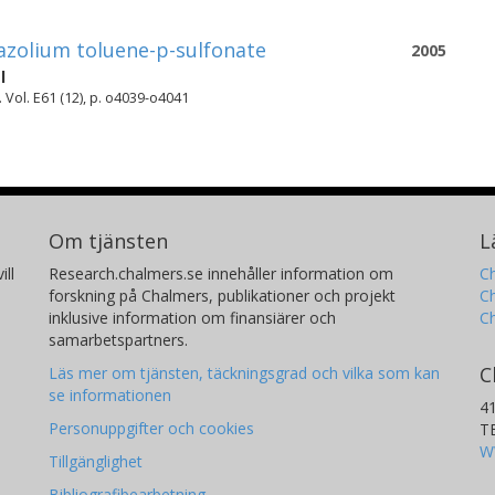
azolium toluene-p-sulfonate
2005
l
 Vol. E61 (12), p. o4039-o4041
Om tjänsten
L
ill
Research.chalmers.se innehåller information om
Ch
forskning på Chalmers, publikationer och projekt
Ch
inklusive information om finansiärer och
C
samarbetspartners.
C
Läs mer om tjänsten, täckningsgrad och vilka som kan
se informationen
4
Personuppgifter och cookies
T
W
Tillgänglighet
Bibliografibearbetning