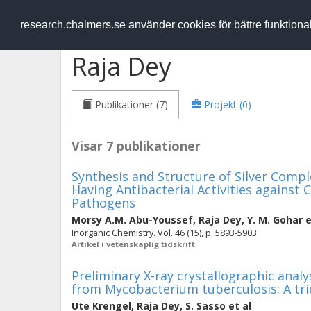
RESEARCH
.chalmers.se
research.chalmers.se använder cookies för bättre funktion
Raja Dey
Publikationer (7)
Projekt (0)
Visar 7 publikationer
Synthesis and Structure of Silver Comp
Having Antibacterial Activities against C
Pathogens
Morsy A.M. Abu-Youssef
,
Raja Dey
,
Y. M. Gohar
e
Inorganic Chemistry. Vol. 46 (15), p. 5893-5903
Artikel i vetenskaplig tidskrift
Preliminary X-ray crystallographic anal
from Mycobacterium tuberculosis: A tri
Ute Krengel
,
Raja Dey
,
S. Sasso
et al