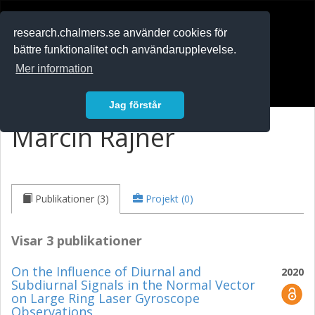
RESEARCH
.chalmers.se
research.chalmers.se använder cookies för
bättre funktionalitet och användarupplevelse.
In English
Mer information
Logga in
Jag förstår
Marcin Rajner
Publikationer (3)
Projekt (0)
Visar 3 publikationer
On the Influence of Diurnal and
2020
Subdiurnal Signals in the Normal Vector
on Large Ring Laser Gyroscope
Observations