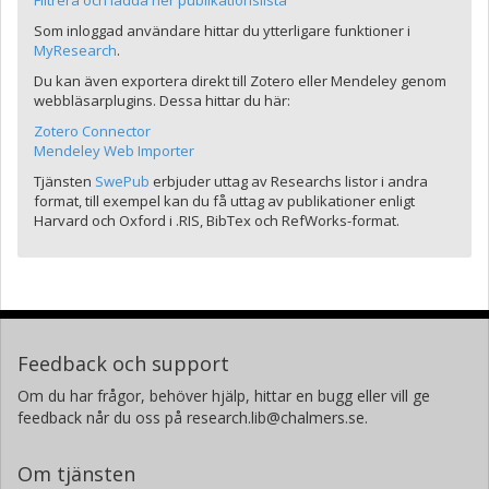
Filtrera och ladda ner publikationslista
Som inloggad användare hittar du ytterligare funktioner i
MyResearch
.
Du kan även exportera direkt till Zotero eller Mendeley genom
webbläsarplugins. Dessa hittar du här:
Zotero Connector
Mendeley Web Importer
Tjänsten
SwePub
erbjuder uttag av Researchs listor i andra
format, till exempel kan du få uttag av publikationer enligt
Harvard och Oxford i .RIS, BibTex och RefWorks-format.
Feedback och support
Om du har frågor, behöver hjälp, hittar en bugg eller vill ge
feedback når du oss på research.lib@chalmers.se.
Om tjänsten