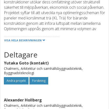
konstruktioner utökar dess omfattning utöver strukturell
säkerhet till miljöpåverkan, ekonomisk och social påverkan.
Projektet syftar till att utveckla nya optimeringsscheman för
paneler med korslimmat trä (KL Trä) för bärande
konstruktion genom att införa luftspalt mellan lamellerna.
Optimeringen uppnås genom att minimera volymen av
virke, samtidigt som att säkerställa strukturell kapacitet,
fuktsäkerhet och låg miljöpåverkan.
VISA HELA BESKRIVNINGEN
Alternativ till lamellkompositionen utvecklas initialt utifrån
de specifika konstruktionsregler för fukt och
Deltagare
konstruktionssäkerhet för förhållanden i västkusten i
Sverige, som beaktar nödvändig belastningskapacitet,
Yutaka Goto (kontakt)
paneltjocklek och lokalt klimat. Den hygrotermiska och
Chalmers, Arkitektur och samhällsbyggnadsteknik,
strukturella prestandan är numeriskt modellerade och
Byggnadsteknologi
modellerna kommer att valideras med fysiska tester med
Andra projekt
Forskning
små och fullskaliga prover. De validerade modellerna
kommer sedan att tillämpas på iterationsprocess mellan
miljöpåverkan, fuktsäkerhet och simulering av strukturell
kapacitet, vilket kommer att hitta panelskonfigurationen
Alexander Hollberg
med minsta mängd virke under givna förhållanden.
Chalmers, Arkitektur och samhällsbyggnadsteknik,