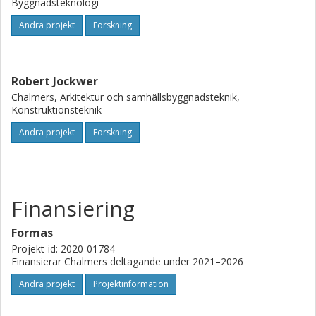
Projektets slutresultat är optimerade
Byggnadsteknologi
panelkonfigurationsalternativ för olika förhållanden i
Andra projekt
Forskning
Sverige och dokumentation av optimeringsscheman för
tillämpning av aktörer utanför Sverige.
Robert Jockwer
Chalmers, Arkitektur och samhällsbyggnadsteknik,
Konstruktionsteknik
Andra projekt
Forskning
Finansiering
Formas
Projekt-id: 2020-01784
Finansierar Chalmers deltagande under 2021–2026
Andra projekt
Projektinformation