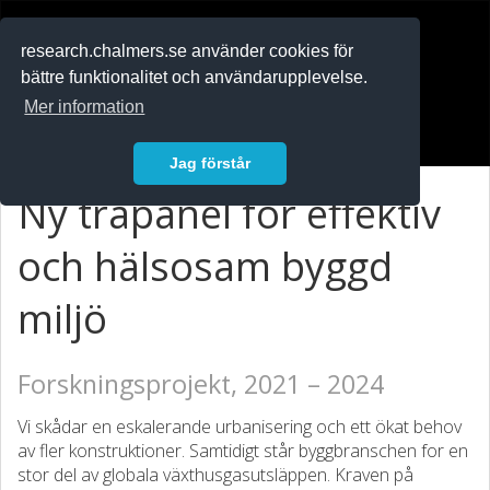
RESEARCH
.chalmers.se
research.chalmers.se använder cookies för
bättre funktionalitet och användarupplevelse.
In English
Mer information
Logga in
Jag förstår
Ny träpanel för effektiv
och hälsosam byggd
miljö
Forskningsprojekt, 2021 – 2024
Vi skådar en eskalerande urbanisering och ett ökat behov
av fler konstruktioner. Samtidigt står byggbranschen for en
stor del av globala växthusgasutsläppen. Kraven på