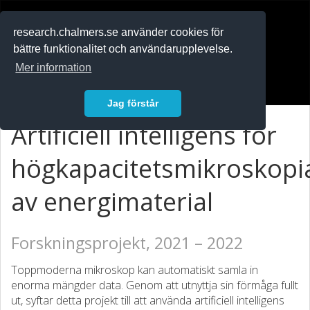
RESEARCH
.chalmers.se
research.chalmers.se använder cookies för
bättre funktionalitet och användarupplevelse.
In English
Mer information
Logga in
Jag förstår
Artificiell intelligens för
högkapacitetsmikroskopi
av energimaterial
Forskningsprojekt, 2021 – 2022
Toppmoderna mikroskop kan automatiskt samla in
enorma mängder data. Genom att utnyttja sin förmåga fullt
ut, syftar detta projekt till att använda artificiell intelligens