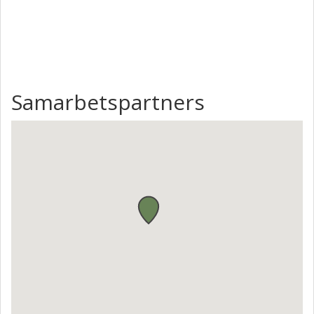
användning av återvunnet avfallsmaterial och b)
implementering av ett cirkulär ekonomi nätverk av
mikrofabriker koncept. Sammanfattningsvis kommer
projektet att digitalt omvandla tillverkning för en mer hållbar
och cirkulär framtid (SDG 9,11,12,14).
Samarbetspartners