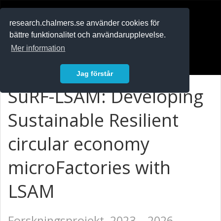
RESEARCH
.chalmers.se
research.chalmers.se använder cookies för
bättre funktionalitet och användarupplevelse.
In English
Mer information
Logga in
Jag förstår
SuRF-LSAM: Developing
Sustainable Resilient
circular economy
microFactories with
LSAM
Forskningsprojekt, 2023 – 2026