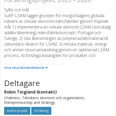
Syfte och mål
SuRF-LSAM lägger grunden för morgondagens globala
nätverk av cirkulär ekonomi mikrofabriker genom följande
mål: 1) implementera en cirkulär ekonomi LSAM (storskalig
additiv tillverkning) mikrofabrikskoncept i Portugal och
Sverige, 2) öka återvinningen av polymeravfallsmaterial till
sekundära råvaror för LSAM, 3) minska material-, energi-
och annan resursanvändning genom en optimerad LSAM-
process, 4) förlänga livslängden för produkter och
produktionssystem genom LSAM av nya komponenter,
och 5) underlätta skapandet av ett LSAM-
VISA HELA BESKRIVNINGEN
mikrofabriksnätverk.
Deltagare
Förväntade effekter och resultat
Projektet väntas ha följande effekter: 1) minskad
Robin Teigland (kontakt)
transportklimatpåverkan, 2) minskad användning av
jungfruliga polymerer, 3) minskade ledtider och tider till
Chalmers, Teknikens ekonomi och organisation,
Entrepreneurship and Strategy
marknaden, 4) minskade produktions- och leveranstider;
vilket kommer att leda till ökad cirkuläritet och
Andra projekt
Forskning
konkurrenskraft i svensk tillverkning pga a) ökad