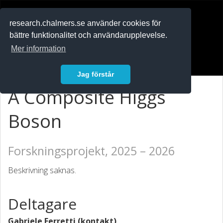
RESEARCH
.chalmers.se
research.chalmers.se använder cookies för
bättre funktionalitet och användarupplevelse.
In English
Mer information
Logga in
Jag förstår
A Composite Higgs
Boson
Forskningsprojekt, 2025 – 2026
Beskrivning saknas.
Deltagare
Gabriele Ferretti (kontakt)