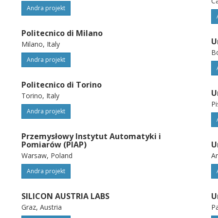
Ca
Andra projekt
Politecnico di Milano
U
Milano, Italy
Bo
Andra projekt
Politecnico di Torino
U
Torino, Italy
Pi
Andra projekt
Przemysłowy Instytut Automatyki i
Pomiarów (PIAP)
U
Warsaw, Poland
Ar
Andra projekt
SILICON AUSTRIA LABS
U
Graz, Austria
Pa