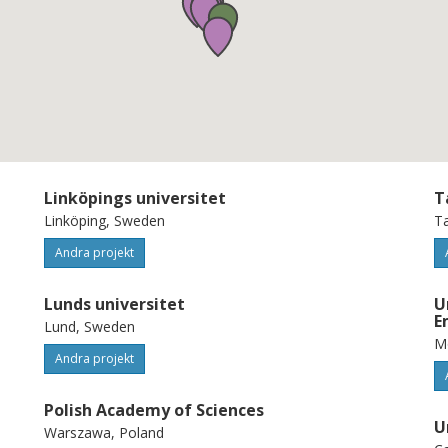
Linköpings universitet
T
Linköping, Sweden
Ta
Andra projekt
Lunds universitet
U
E
Lund, Sweden
Mo
Andra projekt
Polish Academy of Sciences
U
Warszawa, Poland