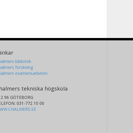
änkar
almers bibliotek
almers forskning
halmers examensarbeten
halmers tekniska högskola
12 96 GÖTEBORG
ELEFON: 031-772 10 00
WW.CHALMERS.SE