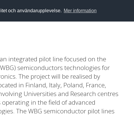
alitet och användarupplevelse.
Mer information
an integrated pilot line focused on the
(WBG) semiconductors technologies for
nics. The project will be realised by
ocated in Finland, Italy, Poland, France,
volving Universities and Research centres
operating in the field of advanced
gies. The WBG semiconductor pilot lines
 issues related to the realisation of devices
 higher than those realised by the