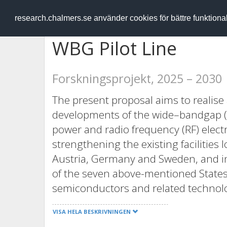
RESEARCH
.chalmers.se
research.chalmers.se använder cookies för bättre funktion
WBG Pilot Line
Forskningsprojekt, 2025 – 2030
The present proposal aims to realise 
developments of the wide–bandgap 
power and radio frequency (RF) electro
strengthening the existing facilities l
Austria, Germany and Sweden, and in
of the seven above-mentioned States 
semiconductors and related technolo
will address all the front–end critical
VISA HELA BESKRIVNINGEN
with power and RF performance much