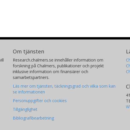
Om tjänsten
L
ill
Research.chalmers.se innehåller information om
Ch
forskning på Chalmers, publikationer och projekt
Ch
inklusive information om finansiärer och
C
samarbetspartners.
C
Läs mer om tjänsten, täckningsgrad och vilka som kan
se informationen
4
Personuppgifter och cookies
T
W
Tillgänglighet
Bibliografibearbetning