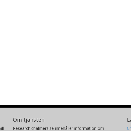
Om tjänsten
L
ill
Research.chalmers.se innehåller information om
Ch