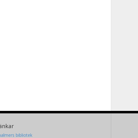
änkar
almers bibliotek