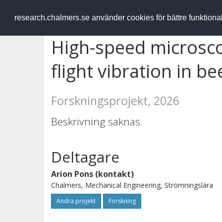
RESEARCH
.chalmers.se
research.chalmers.se använder cookies för bättre funktion
High-speed microscop
flight vibration in be
Forskningsprojekt, 2026
Beskrivning saknas.
Deltagare
Arion Pons (kontakt)
Chalmers, Mechanical Engineering, Strömningslära
Andra projekt
Forskning