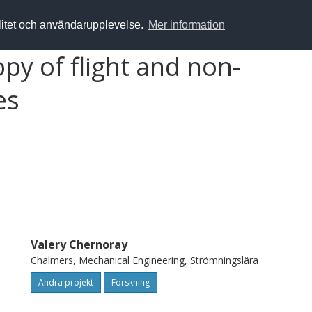
alitet och användarupplevelse.
Mer information
y of flight and non-
es
Valery Chernoray
Chalmers, Mechanical Engineering, Strömningslära
Andra projekt
Forskning