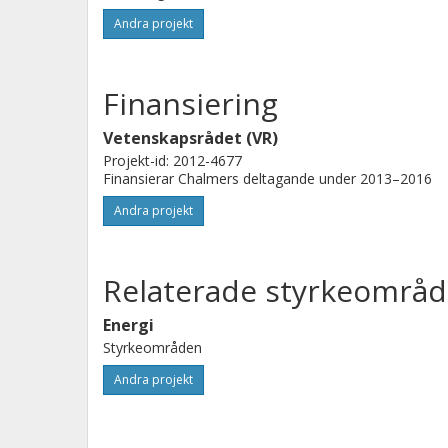
numeriska metoder. Denna grupp, me
Andra projekt
få fram integrerade metoder som kan 
en helt ny nivå av tillförlitlighet. Dett
Finansiering
kärnkraftsäkerhetsanalyser av både b
Vetenskapsrådet (VR)
Projekt-id: 2012-4677
Finansierar Chalmers deltagande under 2013–2016
Andra projekt
Relaterade styrkeområd
Energi
Styrkeområden
Andra projekt