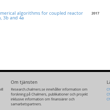
numerical algorithms for coupled reactor
2017
a, 3b and 4a
Om tjänsten
L
ill
Research.chalmers.se innehåller information om
Ch
forskning på Chalmers, publikationer och projekt
Ch
inklusive information om finansiärer och
C
samarbetspartners.