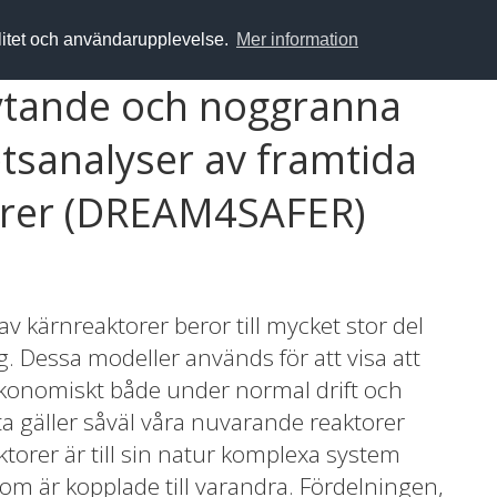
alitet och användarupplevelse.
Mer information
ytande och noggranna
tsanalyser av framtida
torer (DREAM4SAFER)
av kärnreaktorer beror till mycket stor del
. Dessa modeller används för att visa att
ekonomiskt både under normal drift och
ta gäller såväl våra nuvarande reaktorer
torer är till sin natur komplexa system
 som är kopplade till varandra. Fördelningen,