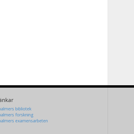
änkar
almers bibliotek
almers forskning
halmers examensarbeten