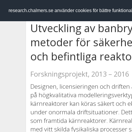
RESEARCH
.chalmers.se
research.chalmers.se använder cookies för bättre funktion
Utveckling av banbr
metoder för säkerhe
och befintliga reak
Forskningsprojekt, 2013 – 2016
Designen, licensieringen och driften 
på högkvalitativa modelleringsverktyg
kärnreaktorer kan köras säkert och 
under onormala driftsituationer. Det
som framtida kärnreaktorer. Kärnreak
med vitt skilda fysikaliska processer