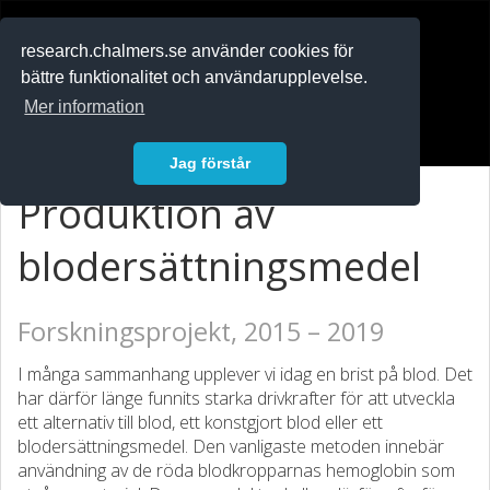
RESEARCH
.chalmers.se
research.chalmers.se använder cookies för
bättre funktionalitet och användarupplevelse.
In English
Mer information
Logga in
Jag förstår
Produktion av
blodersättningsmedel
Forskningsprojekt, 2015 – 2019
I många sammanhang upplever vi idag en brist på blod. Det
har därför länge funnits starka drivkrafter för att utveckla
ett alternativ till blod, ett konstgjort blod eller ett
blodersättningsmedel. Den vanligaste metoden innebär
användning av de röda blodkropparnas hemoglobin som