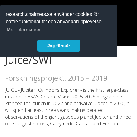
RESEARCH
.chalmers.se
research.chalmers.se använder cookies för
bättre funktionalitet och användarupplevelse.
In English
Mer information
Logga in
Jag förstår
Juice/SWI
Forskningsprojekt, 2015 – 2019
JUICE - JUpiter ICy moons Explorer - is the first large-class
mission in ESA's Cosmic Vision 2015-2025 programme.
Planned for launch in 2022 and arrival at Jupiter in 2030, it
will spend at least three years making detailed
observations of the giant gaseous planet Jupiter and three
of its largest moons, Ganymede, Callisto and Europa.