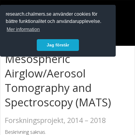
RESEARCH
.chalmers.se
research.chalmers.se använder cookies för
bättre funktionalitet och användarupplevelse.
In English
Mer information
Logga in
Jag förstår
Mesospheric
Airglow/Aerosol
Tomography and
Spectroscopy (MATS)
Forskningsprojekt, 2014 – 2018
Beskrivning saknas.